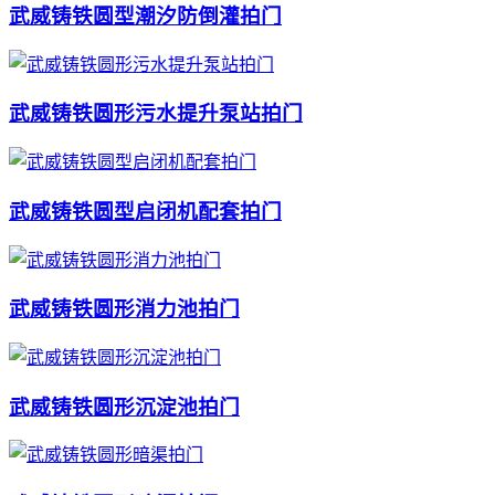
武威铸铁圆型潮汐防倒灌拍门
武威铸铁圆形污水提升泵站拍门
武威铸铁圆型启闭机配套拍门
武威铸铁圆形消力池拍门
武威铸铁圆形沉淀池拍门