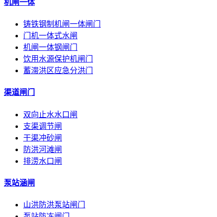
机闸一体
铸铁钢制机闸一体闸门
门机一体式水闸
机闸一体钢闸门
饮用水源保护机闸门
蓄滞洪区应急分洪门
渠道闸门
双向止水水口闸
支渠调节闸
干渠冲砂闸
防洪河滩闸
排涝水口闸
泵站涵闸
山洪防洪泵站闸门
泵站防冻闸门