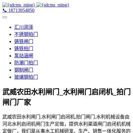
📞
18713954850
汇川润泽
不锈钢拍门
铸铁闸门
铸铁拍门
泵站涵闸
防潮门拍门
钢制闸门
玻璃钢拍门
武威农田水利闸门_水利闸门启闭机_拍门
闸门厂家
武威农田水利闸门,水利闸门启闭机,拍门闸门,水利机械设备由
河北水利启闭机闸门生产定做，提供水利渠道闸门启闭机机械
定做厂，我们是从事水工机械研发、生产、销售一体化服务的