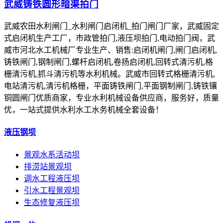
武威铸铁圆形暗渠拍门
武威农田水利闸门_水利闸门启闭机_拍门闸门厂家，武威固定
式启闭机生产工厂，市政管拍门,液压坝拍门,电动拍门阀，武
威市河北水工机械厂专业生产、销售:启闭机闸门,闸门启闭机,
铸铁闸门,钢制闸门,螺杆启闭机,卷扬启闭机,回转式清污机,格
栅清污机,抓斗清污机等水利机械。武威市回转式格栅清污机,
电站清污机,清污机格栅，平面铸铁闸门,平面钢制闸门,铸铁镶
铜圆闸门优质商家，专业水利机械设备供应商，服务好，质量
优，一站式提供水利水工水务机械全套设备！
液压钢坝
景观水系活动坝
排涝站景观坝
调水工程液压坝
引水工程景观坝
生态修复液压坝