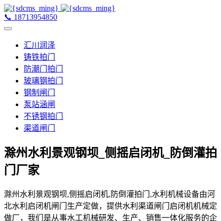
📞
18713954850
汇川润泽
铸铁拍门
防潮门拍门
玻璃钢拍门
钢制闸门
泵站涵闸
不锈钢拍门
渠道闸门
滁州水利景观钢坝_侧摇启闭机_防倒灌拍
门厂家
滁州水利景观钢坝,侧摇启闭机,防倒灌拍门,水利机械设备由河
北水利启闭机闸门生产定做，提供水利渠道闸门启闭机机械定
做厂，我们是从事水工机械研发、生产、销售一体化服务的企