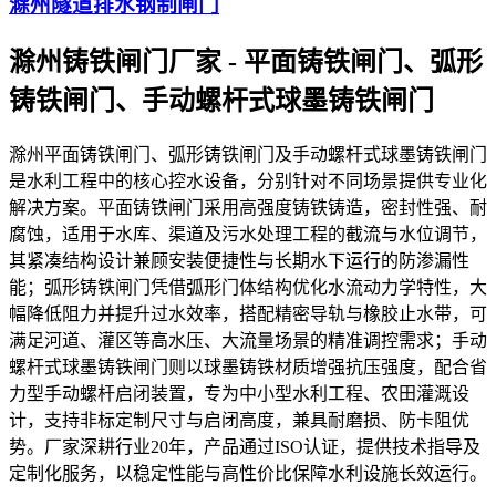
滁州隧道排水钢制闸门
滁州铸铁闸门厂家 - 平面铸铁闸门、弧形
铸铁闸门、手动螺杆式球墨铸铁闸门
滁州平面铸铁闸门、弧形铸铁闸门及手动螺杆式球墨铸铁闸门
是水利工程中的核心控水设备，分别针对不同场景提供专业化
解决方案。平面铸铁闸门采用高强度铸铁铸造，密封性强、耐
腐蚀，适用于水库、渠道及污水处理工程的截流与水位调节，
其紧凑结构设计兼顾安装便捷性与长期水下运行的防渗漏性
能；弧形铸铁闸门凭借弧形门体结构优化水流动力学特性，大
幅降低阻力并提升过水效率，搭配精密导轨与橡胶止水带，可
满足河道、灌区等高水压、大流量场景的精准调控需求；手动
螺杆式球墨铸铁闸门则以球墨铸铁材质增强抗压强度，配合省
力型手动螺杆启闭装置，专为中小型水利工程、农田灌溉设
计，支持非标定制尺寸与启闭高度，兼具耐磨损、防卡阻优
势。厂家深耕行业20年，产品通过ISO认证，提供技术指导及
定制化服务，以稳定性能与高性价比保障水利设施长效运行。