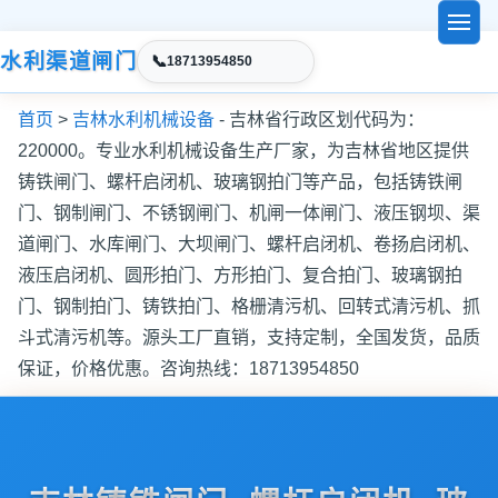
水利渠道闸门
📞
18713954850
首页
>
吉林水利机械设备
- 吉林省行政区划代码为：
220000。专业水利机械设备生产厂家，为吉林省地区提供
铸铁闸门、螺杆启闭机、玻璃钢拍门等产品，包括铸铁闸
门、钢制闸门、不锈钢闸门、机闸一体闸门、液压钢坝、渠
道闸门、水库闸门、大坝闸门、螺杆启闭机、卷扬启闭机、
液压启闭机、圆形拍门、方形拍门、复合拍门、玻璃钢拍
门、钢制拍门、铸铁拍门、格栅清污机、回转式清污机、抓
斗式清污机等。源头工厂直销，支持定制，全国发货，品质
保证，价格优惠。咨询热线：18713954850