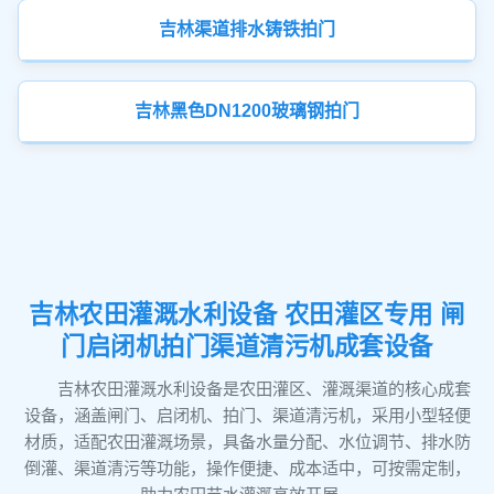
吉林渠道排水铸铁拍门
吉林黑色DN1200玻璃钢拍门
吉林农田灌溉水利设备 农田灌区专用 闸
门启闭机拍门渠道清污机成套设备
吉林农田灌溉水利设备是农田灌区、灌溉渠道的核心成套
设备，涵盖闸门、启闭机、拍门、渠道清污机，采用小型轻便
材质，适配农田灌溉场景，具备水量分配、水位调节、排水防
倒灌、渠道清污等功能，操作便捷、成本适中，可按需定制，