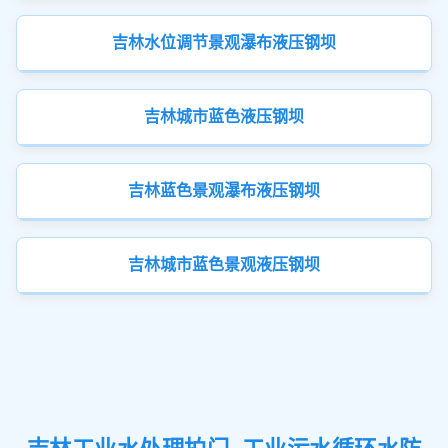
吉林水位调节景观瀑布液压钢坝
吉林城市蓝色液压钢坝
吉林蓝色景观瀑布液压钢坝
吉林城市蓝色景观液压钢坝