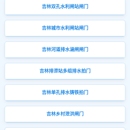
吉林双孔水利闸站闸门
吉林城市水利闸站闸门
吉林河道排水涵闸闸门
吉林排涝站多组排水拍门
吉林单孔排水铸铁拍门
吉林乡村泄洪闸门